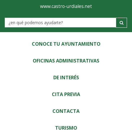
Ayuntamiento
Visor
www.castro-urdiales.net
de
Label
Castro-
Urdiales
CONOCE TU AYUNTAMIENTO
OFICINAS ADMINISTRATIVAS
DE INTERÉS
CITA PREVIA
CONTACTA
TURISMO