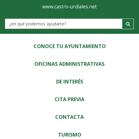
Ayuntamiento
Visor
www.castro-urdiales.net
de
Label
Castro-
Urdiales
CONOCE TU AYUNTAMIENTO
OFICINAS ADMINISTRATIVAS
DE INTERÉS
CITA PREVIA
CONTACTA
TURISMO