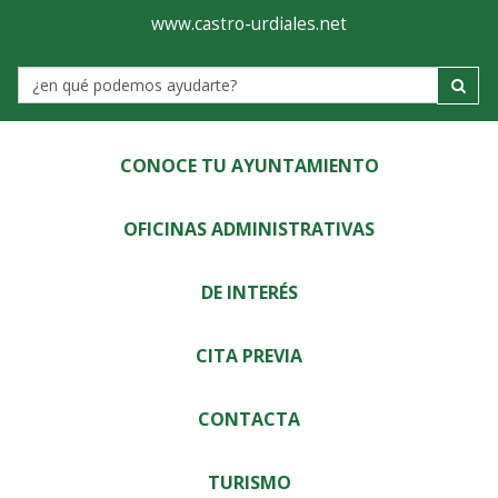
Ayuntamiento
Visor
www.castro-urdiales.net
de
Label
Castro-
Urdiales
CONOCE TU AYUNTAMIENTO
OFICINAS ADMINISTRATIVAS
DE INTERÉS
CITA PREVIA
CONTACTA
TURISMO