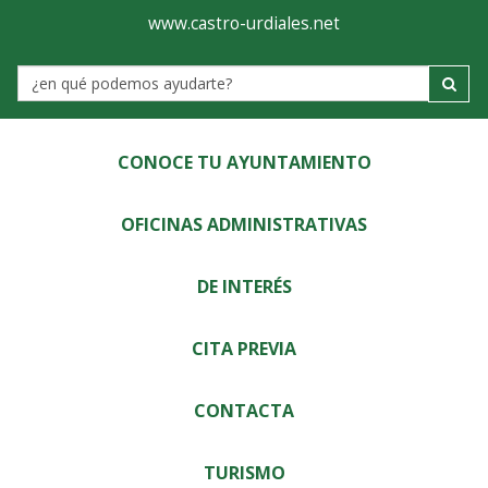
Ayuntamiento
Visor
www.castro-urdiales.net
de
Label
Castro-
Urdiales
CONOCE TU AYUNTAMIENTO
OFICINAS ADMINISTRATIVAS
DE INTERÉS
CITA PREVIA
CONTACTA
TURISMO