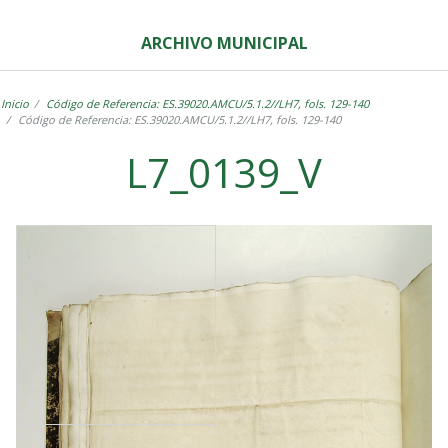
ARCHIVO MUNICIPAL
Inicio
Código de Referencia: ES.39020.AMCU/5.1.2//LH7, fols. 129-140
Código de Referencia: ES.39020.AMCU/5.1.2//LH7, fols. 129-140
L7_0139_V