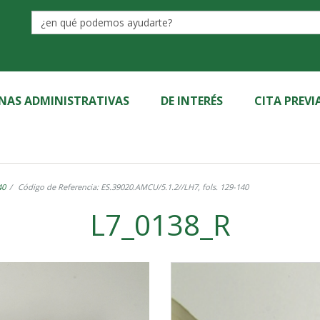
Label
INAS ADMINISTRATIVAS
DE INTERÉS
CITA PREVI
40
Código de Referencia: ES.39020.AMCU/5.1.2//LH7, fols. 129-140
L7_0138_R