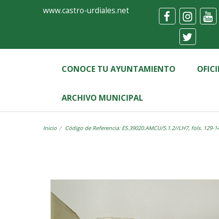
Ayuntamiento
Visor
www.castro-urdiales.net
de
Castro-
Urdiales
CONOCE TU AYUNTAMIENTO
OFIC
ARCHIVO MUNICIPAL
Inicio
Código de Referencia: ES.39020.AMCU/5.1.2//LH7, fols. 129-1