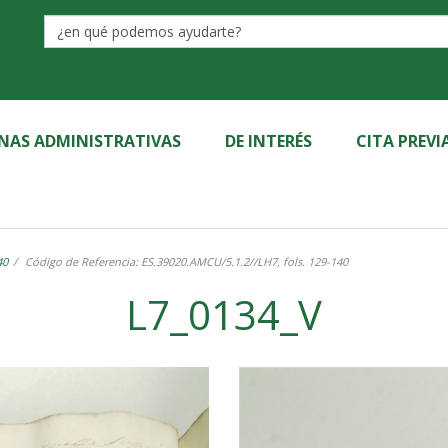
Label
INAS ADMINISTRATIVAS
DE INTERÉS
CITA PREVI
40
Código de Referencia: ES.39020.AMCU/5.1.2//LH7, fols. 129-140
L7_0134_V