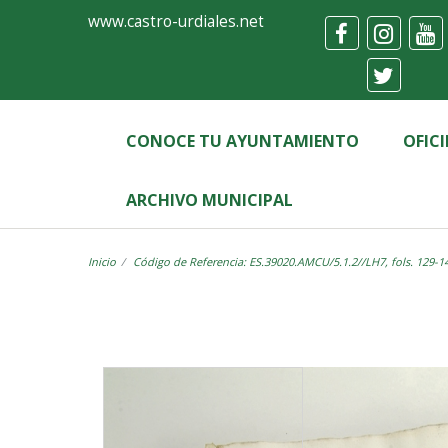
Ayuntamiento
Visor
www.castro-urdiales.net
de
Castro-
Urdiales
CONOCE TU AYUNTAMIENTO
OFIC
ARCHIVO MUNICIPAL
Inicio
Código de Referencia: ES.39020.AMCU/5.1.2//LH7, fols. 129-1