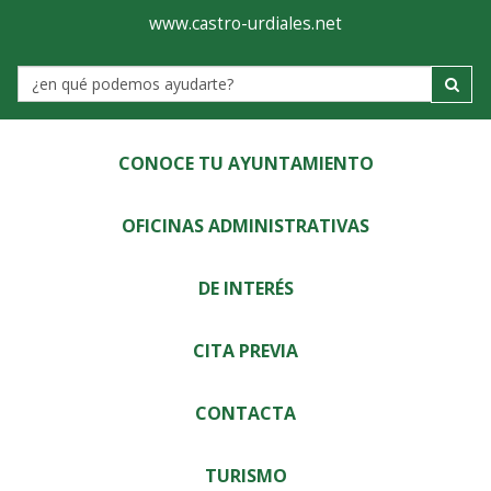
Ayuntamiento
Visor
www.castro-urdiales.net
de
Label
Castro-
Urdiales
CONOCE TU AYUNTAMIENTO
OFICINAS ADMINISTRATIVAS
DE INTERÉS
CITA PREVIA
CONTACTA
TURISMO