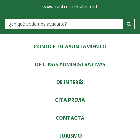
Ayuntamiento
Visor
www.castro-urdiales.net
de
Label
Castro-
Urdiales
CONOCE TU AYUNTAMIENTO
OFICINAS ADMINISTRATIVAS
DE INTERÉS
CITA PREVIA
CONTACTA
TURISMO