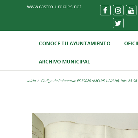
Ayuntamiento
Visor
www.castro-urdiales.net
de
Castro-
Urdiales
CONOCE TU AYUNTAMIENTO
OFIC
ARCHIVO MUNICIPAL
Inicio
Código de Referencia: ES.39020.AMCU/5.1.2//LH6, fols. 65-96