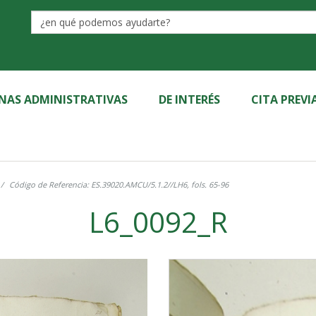
Label
INAS ADMINISTRATIVAS
DE INTERÉS
CITA PREVI
Código de Referencia: ES.39020.AMCU/5.1.2//LH6, fols. 65-96
L6_0092_R