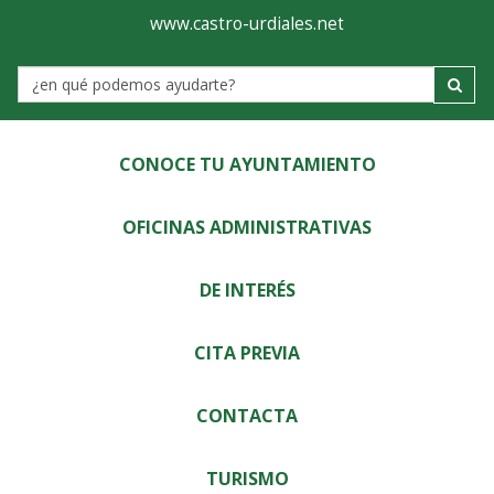
Ayuntamiento
Visor
www.castro-urdiales.net
de
Label
Castro-
Urdiales
CONOCE TU AYUNTAMIENTO
OFICINAS ADMINISTRATIVAS
DE INTERÉS
CITA PREVIA
CONTACTA
TURISMO