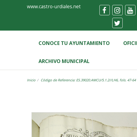
Ayuntamiento
Visor
www.castro-urdiales.net
de
Castro-
Urdiales
CONOCE TU AYUNTAMIENTO
OFIC
ARCHIVO MUNICIPAL
Inicio
Código de Referencia: ES.39020.AMCU/5.1.2//LH6, fols. 47-64