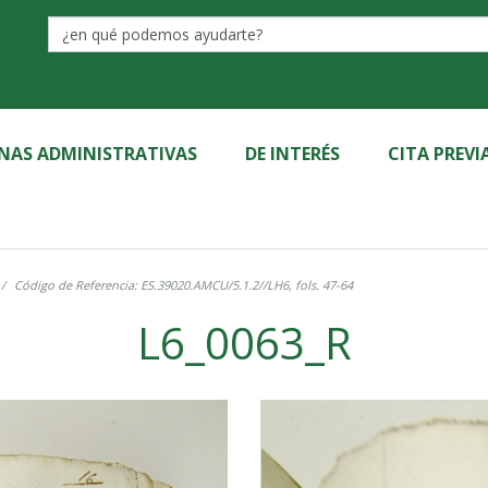
Label
INAS ADMINISTRATIVAS
DE INTERÉS
CITA PREVI
Código de Referencia: ES.39020.AMCU/5.1.2//LH6, fols. 47-64
L6_0063_R