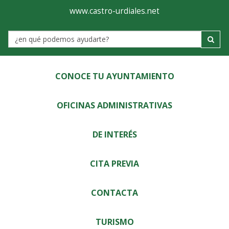
Ayuntamiento
Visor
www.castro-urdiales.net
de
Label
Castro-
Urdiales
CONOCE TU AYUNTAMIENTO
OFICINAS ADMINISTRATIVAS
DE INTERÉS
CITA PREVIA
CONTACTA
TURISMO