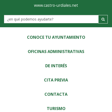
Ayuntamiento
Visor
www.castro-urdiales.net
de
Label
Castro-
Urdiales
CONOCE TU AYUNTAMIENTO
OFICINAS ADMINISTRATIVAS
DE INTERÉS
CITA PREVIA
CONTACTA
TURISMO