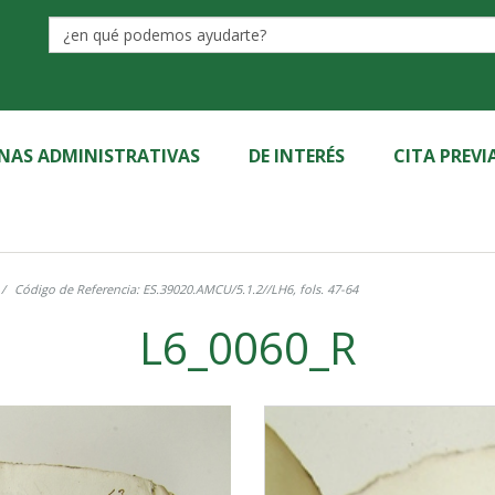
Label
INAS ADMINISTRATIVAS
DE INTERÉS
CITA PREVI
Código de Referencia: ES.39020.AMCU/5.1.2//LH6, fols. 47-64
L6_0060_R