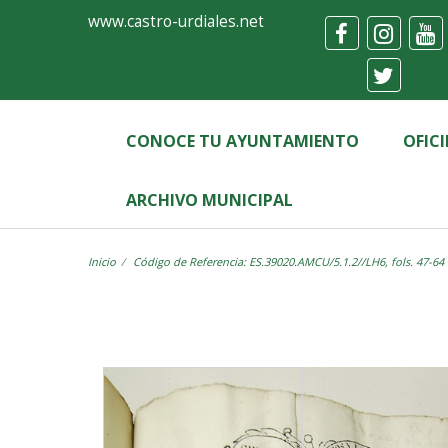
Ayuntamiento
Visor
www.castro-urdiales.net
de
Castro-
Urdiales
CONOCE TU AYUNTAMIENTO
OFIC
ARCHIVO MUNICIPAL
Inicio
Código de Referencia: ES.39020.AMCU/5.1.2//LH6, fols. 47-64