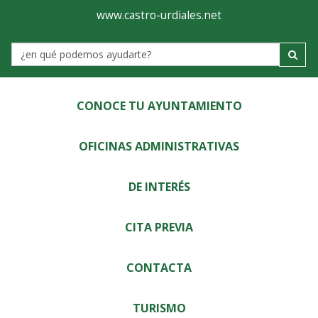
Ayuntamiento
Visor
www.castro-urdiales.net
de
Label
Castro-
Urdiales
CONOCE TU AYUNTAMIENTO
OFICINAS ADMINISTRATIVAS
DE INTERÉS
CITA PREVIA
CONTACTA
TURISMO