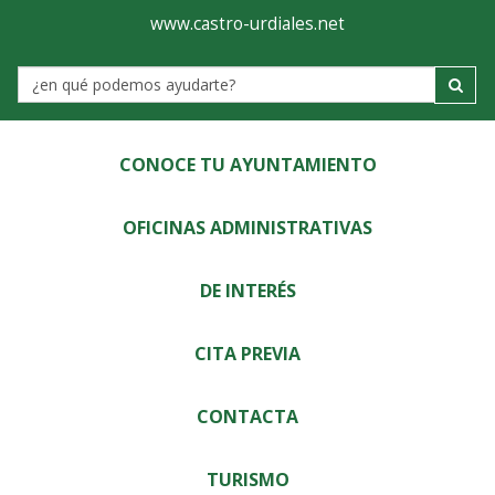
Ayuntamiento
Visor
www.castro-urdiales.net
de
Label
Castro-
Urdiales
CONOCE TU AYUNTAMIENTO
OFICINAS ADMINISTRATIVAS
DE INTERÉS
CITA PREVIA
CONTACTA
TURISMO