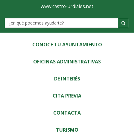
Ayuntamiento
Visor
www.castro-urdiales.net
de
Label
Castro-
Urdiales
CONOCE TU AYUNTAMIENTO
OFICINAS ADMINISTRATIVAS
DE INTERÉS
CITA PREVIA
CONTACTA
TURISMO