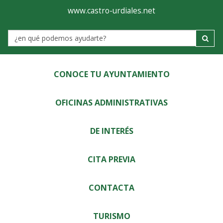
Ayuntamiento
Visor
www.castro-urdiales.net
de
Label
Castro-
Urdiales
CONOCE TU AYUNTAMIENTO
OFICINAS ADMINISTRATIVAS
DE INTERÉS
CITA PREVIA
CONTACTA
TURISMO