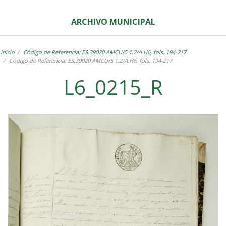
ARCHIVO MUNICIPAL
Inicio
Código de Referencia: ES.39020.AMCU/5.1.2//LH6, fols. 194-217
Código de Referencia: ES.39020.AMCU/5.1.2//LH6, fols. 194-217
L6_0215_R