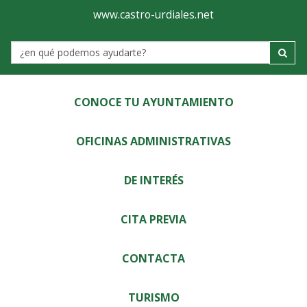
Ayuntamiento
Visor
www.castro-urdiales.net
de
Label
Castro-
Urdiales
CONOCE TU AYUNTAMIENTO
OFICINAS ADMINISTRATIVAS
DE INTERÉS
CITA PREVIA
CONTACTA
TURISMO