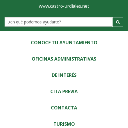
Ayuntamiento
Visor
www.castro-urdiales.net
de
Label
Castro-
Urdiales
CONOCE TU AYUNTAMIENTO
OFICINAS ADMINISTRATIVAS
DE INTERÉS
CITA PREVIA
CONTACTA
TURISMO