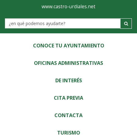
Ayuntamiento
Visor
www.castro-urdiales.net
de
Label
Castro-
Urdiales
CONOCE TU AYUNTAMIENTO
OFICINAS ADMINISTRATIVAS
DE INTERÉS
CITA PREVIA
CONTACTA
TURISMO