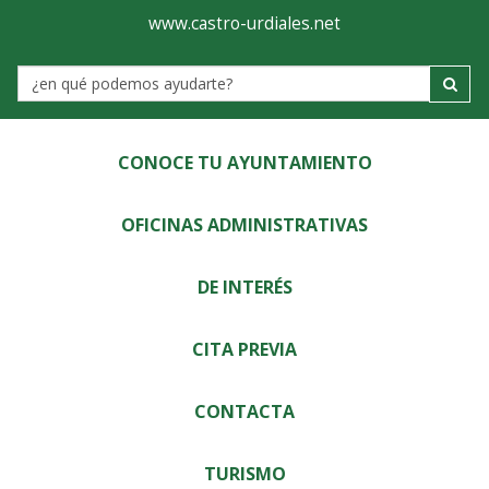
Ayuntamiento
Visor
www.castro-urdiales.net
de
Label
Castro-
Urdiales
CONOCE TU AYUNTAMIENTO
OFICINAS ADMINISTRATIVAS
DE INTERÉS
CITA PREVIA
CONTACTA
TURISMO