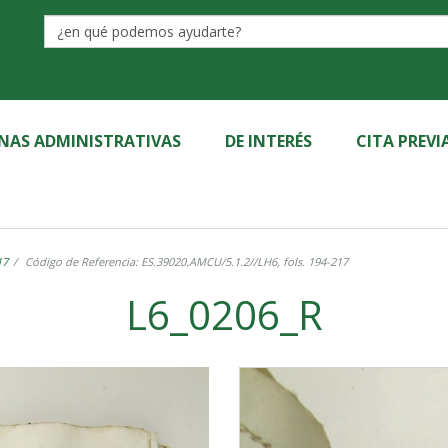
Label
INAS ADMINISTRATIVAS
DE INTERÉS
CITA PREVI
17
Código de Referencia: ES.39020.AMCU/5.1.2//LH6, fols. 194-217
L6_0206_R