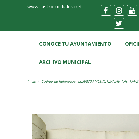
Ayuntamiento
Visor
www.castro-urdiales.net
de
Castro-
Urdiales
CONOCE TU AYUNTAMIENTO
OFIC
ARCHIVO MUNICIPAL
Inicio
Código de Referencia: ES.39020.AMCU/5.1.2//LH6, fols. 194-2