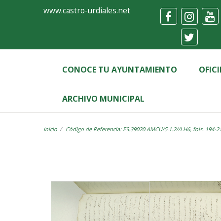
Ayuntamiento
Visor
www.castro-urdiales.net
de
Castro-
Urdiales
CONOCE TU AYUNTAMIENTO
OFIC
ARCHIVO MUNICIPAL
Inicio
Código de Referencia: ES.39020.AMCU/5.1.2//LH6, fols. 194-2