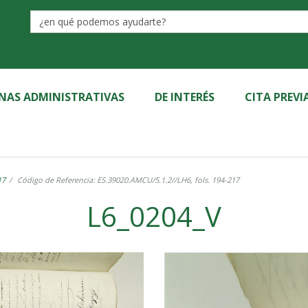
Label
INAS ADMINISTRATIVAS
DE INTERÉS
CITA PREVI
17
Código de Referencia: ES.39020.AMCU/5.1.2//LH6, fols. 194-217
L6_0204_V