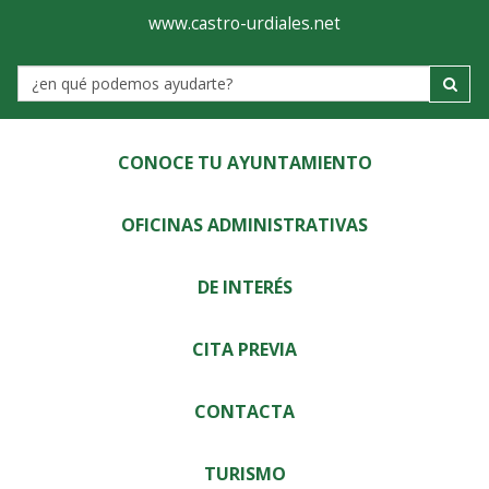
Ayuntamiento
Visor
www.castro-urdiales.net
de
Label
Castro-
Urdiales
CONOCE TU AYUNTAMIENTO
OFICINAS ADMINISTRATIVAS
DE INTERÉS
CITA PREVIA
CONTACTA
TURISMO