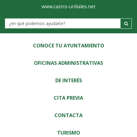
Ayuntamiento
Visor
www.castro-urdiales.net
de
Label
Castro-
Urdiales
CONOCE TU AYUNTAMIENTO
OFICINAS ADMINISTRATIVAS
DE INTERÉS
CITA PREVIA
CONTACTA
TURISMO