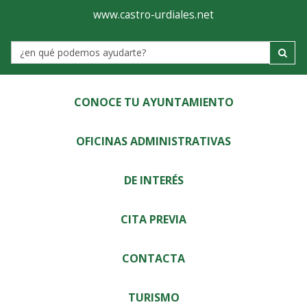
Ayuntamiento
Visor
www.castro-urdiales.net
de
Label
Castro-
Urdiales
CONOCE TU AYUNTAMIENTO
OFICINAS ADMINISTRATIVAS
DE INTERÉS
CITA PREVIA
CONTACTA
TURISMO