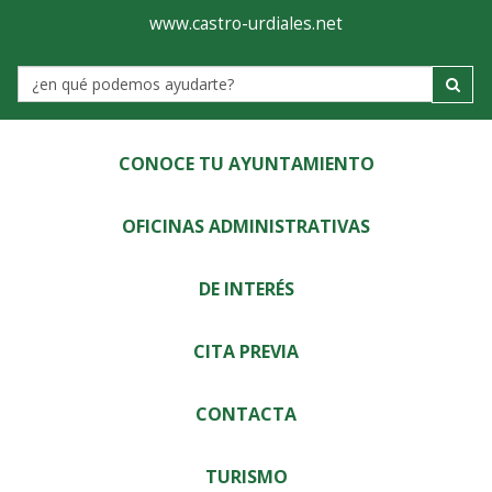
Ayuntamiento
Visor
www.castro-urdiales.net
de
Label
Castro-
Urdiales
CONOCE TU AYUNTAMIENTO
OFICINAS ADMINISTRATIVAS
DE INTERÉS
CITA PREVIA
CONTACTA
TURISMO