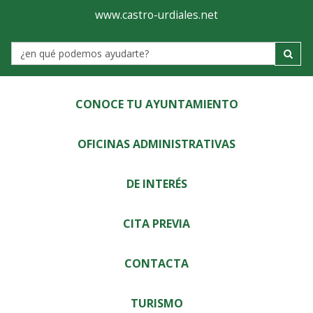
Ayuntamiento
Visor
www.castro-urdiales.net
de
Label
Castro-
Urdiales
CONOCE TU AYUNTAMIENTO
OFICINAS ADMINISTRATIVAS
DE INTERÉS
CITA PREVIA
CONTACTA
TURISMO