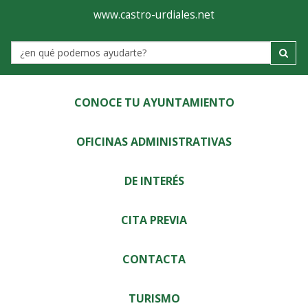
Ayuntamiento
Visor
www.castro-urdiales.net
de
Label
Castro-
Urdiales
CONOCE TU AYUNTAMIENTO
OFICINAS ADMINISTRATIVAS
DE INTERÉS
CITA PREVIA
CONTACTA
TURISMO