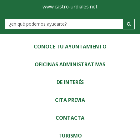
Ayuntamiento
Visor
www.castro-urdiales.net
de
Label
Castro-
Urdiales
CONOCE TU AYUNTAMIENTO
OFICINAS ADMINISTRATIVAS
DE INTERÉS
CITA PREVIA
CONTACTA
TURISMO