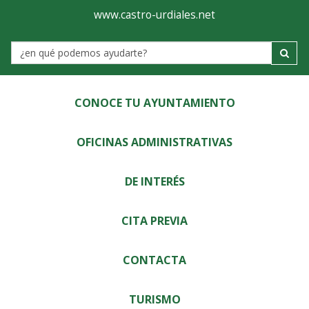
Ayuntamiento
Visor
www.castro-urdiales.net
de
Label
Castro-
Urdiales
CONOCE TU AYUNTAMIENTO
OFICINAS ADMINISTRATIVAS
DE INTERÉS
CITA PREVIA
CONTACTA
TURISMO