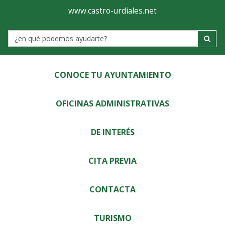
Ayuntamiento
Visor
www.castro-urdiales.net
de
Label
Castro-
Urdiales
CONOCE TU AYUNTAMIENTO
OFICINAS ADMINISTRATIVAS
DE INTERÉS
CITA PREVIA
CONTACTA
TURISMO