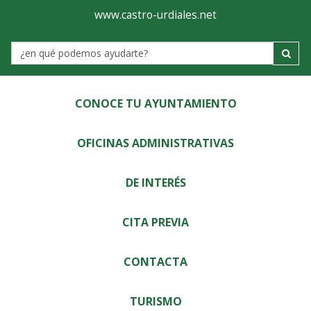
Ayuntamiento
Visor
www.castro-urdiales.net
de
Label
Castro-
Urdiales
CONOCE TU AYUNTAMIENTO
OFICINAS ADMINISTRATIVAS
DE INTERÉS
CITA PREVIA
CONTACTA
TURISMO