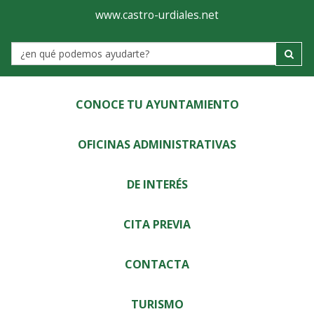
Ayuntamiento
Visor
www.castro-urdiales.net
de
Label
Castro-
Urdiales
CONOCE TU AYUNTAMIENTO
OFICINAS ADMINISTRATIVAS
DE INTERÉS
CITA PREVIA
CONTACTA
TURISMO