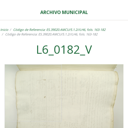
ARCHIVO MUNICIPAL
Inicio
Código de Referencia: ES.39020.AMCU/5.1.2//LH6, fols. 163-182
Código de Referencia: ES.39020.AMCU/5.1.2//LH6, fols. 163-182
L6_0182_V