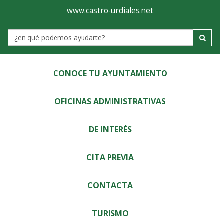
Ayuntamiento
Visor
www.castro-urdiales.net
de
Label
Castro-
Urdiales
CONOCE TU AYUNTAMIENTO
OFICINAS ADMINISTRATIVAS
DE INTERÉS
CITA PREVIA
CONTACTA
TURISMO