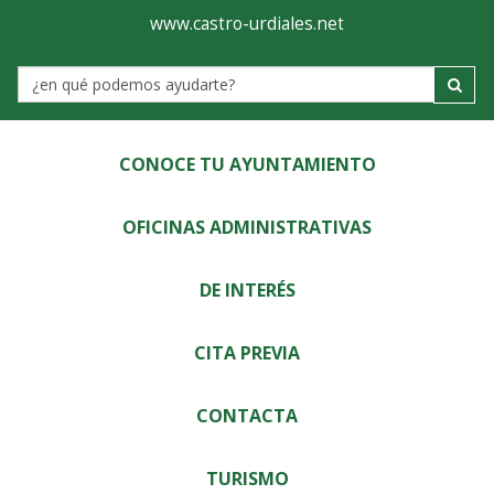
Ayuntamiento
Visor
www.castro-urdiales.net
de
Label
Castro-
Urdiales
CONOCE TU AYUNTAMIENTO
OFICINAS ADMINISTRATIVAS
DE INTERÉS
CITA PREVIA
CONTACTA
TURISMO