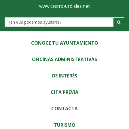
Ayuntamiento
Visor
www.castro-urdiales.net
de
Label
Castro-
Urdiales
CONOCE TU AYUNTAMIENTO
OFICINAS ADMINISTRATIVAS
DE INTERÉS
CITA PREVIA
CONTACTA
TURISMO