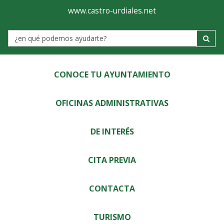
Ayuntamiento
Visor
www.castro-urdiales.net
de
Label
Castro-
Urdiales
CONOCE TU AYUNTAMIENTO
OFICINAS ADMINISTRATIVAS
DE INTERÉS
CITA PREVIA
CONTACTA
TURISMO