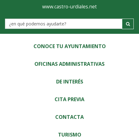
Ayuntamiento
Visor
www.castro-urdiales.net
de
Label
Castro-
Urdiales
CONOCE TU AYUNTAMIENTO
OFICINAS ADMINISTRATIVAS
DE INTERÉS
CITA PREVIA
CONTACTA
TURISMO