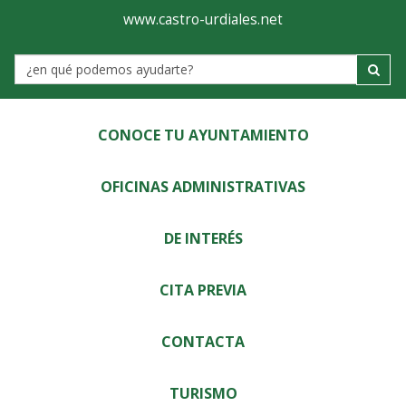
Ayuntamiento
Visor
www.castro-urdiales.net
de
Label
Castro-
Urdiales
CONOCE TU AYUNTAMIENTO
OFICINAS ADMINISTRATIVAS
DE INTERÉS
CITA PREVIA
CONTACTA
TURISMO