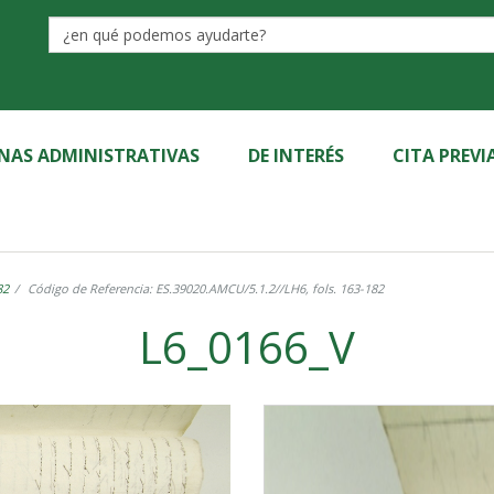
Label
INAS ADMINISTRATIVAS
DE INTERÉS
CITA PREVI
82
Código de Referencia: ES.39020.AMCU/5.1.2//LH6, fols. 163-182
L6_0166_V