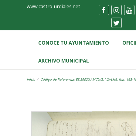
Ayuntamiento
Visor
www.castro-urdiales.net
de
Castro-
Urdiales
CONOCE TU AYUNTAMIENTO
OFIC
ARCHIVO MUNICIPAL
Inicio
Código de Referencia: ES.39020.AMCU/5.1.2//LH6, fols. 163-1