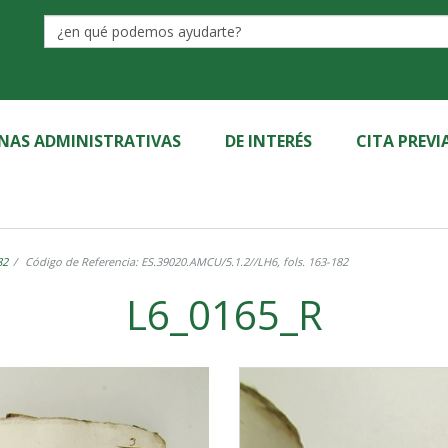
Label
INAS ADMINISTRATIVAS
DE INTERÉS
CITA PREVI
82
Código de Referencia: ES.39020.AMCU/5.1.2//LH6, fols. 163-182
L6_0165_R