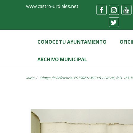
Ayuntamiento
Visor
www.castro-urdiales.net
de
Castro-
Urdiales
CONOCE TU AYUNTAMIENTO
OFIC
ARCHIVO MUNICIPAL
Inicio
Código de Referencia: ES.39020.AMCU/5.1.2//LH6, fols. 163-1