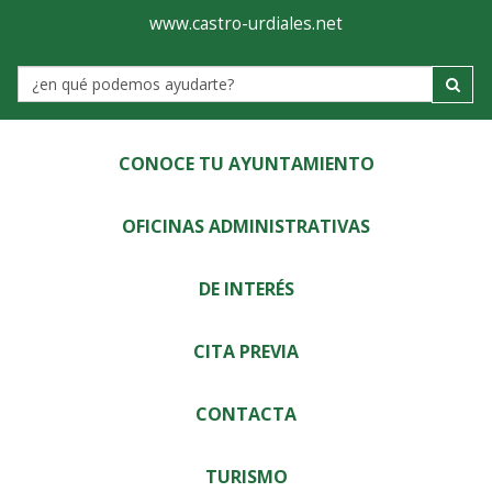
Ayuntamiento
Visor
www.castro-urdiales.net
de
Label
Castro-
Urdiales
CONOCE TU AYUNTAMIENTO
OFICINAS ADMINISTRATIVAS
DE INTERÉS
CITA PREVIA
CONTACTA
TURISMO