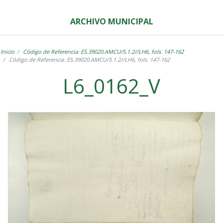
ARCHIVO MUNICIPAL
Inicio
Código de Referencia: ES.39020.AMCU/5.1.2//LH6, fols. 147-162
Código de Referencia: ES.39020.AMCU/5.1.2//LH6, fols. 147-162
L6_0162_V