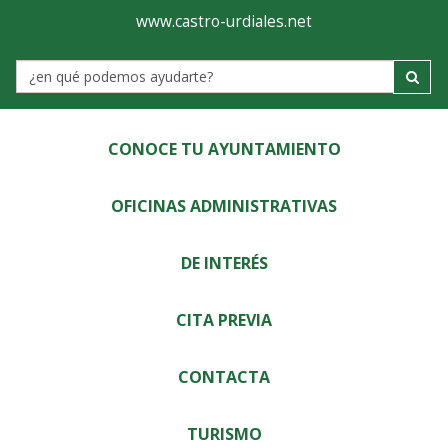
Ayuntamiento
Visor
www.castro-urdiales.net
de
Label
Castro-
Urdiales
CONOCE TU AYUNTAMIENTO
OFICINAS ADMINISTRATIVAS
DE INTERÉS
CITA PREVIA
CONTACTA
TURISMO