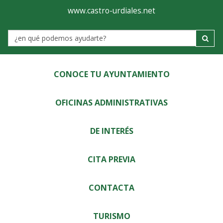
Ayuntamiento
Visor
www.castro-urdiales.net
de
Label
Castro-
Urdiales
CONOCE TU AYUNTAMIENTO
OFICINAS ADMINISTRATIVAS
DE INTERÉS
CITA PREVIA
CONTACTA
TURISMO