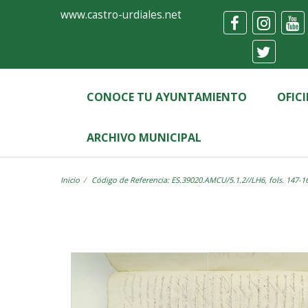
Ayuntamiento
Visor
www.castro-urdiales.net
de
Castro-
Urdiales
CONOCE TU AYUNTAMIENTO
OFIC
ARCHIVO MUNICIPAL
Inicio
Código de Referencia: ES.39020.AMCU/5.1.2//LH6, fols. 147-1