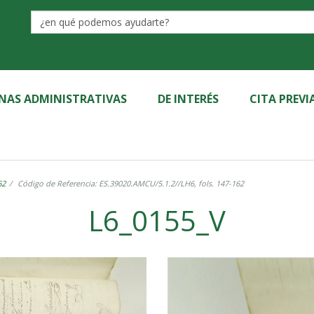
Label
INAS ADMINISTRATIVAS
DE INTERÉS
CITA PREVI
62
Código de Referencia: ES.39020.AMCU/5.1.2//LH6, fols. 147-162
L6_0155_V