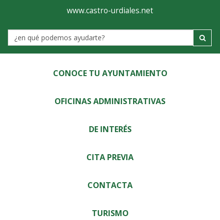
Ayuntamiento
Visor
www.castro-urdiales.net
de
Label
Castro-
Urdiales
CONOCE TU AYUNTAMIENTO
OFICINAS ADMINISTRATIVAS
DE INTERÉS
CITA PREVIA
CONTACTA
TURISMO