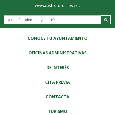
Ayuntamiento
Visor
www.castro-urdiales.net
de
Label
Castro-
Urdiales
CONOCE TU AYUNTAMIENTO
OFICINAS ADMINISTRATIVAS
DE INTERÉS
CITA PREVIA
CONTACTA
TURISMO