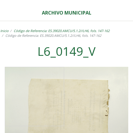
ARCHIVO MUNICIPAL
Inicio
Código de Referencia: ES.39020.AMCU/5.1.2//LH6, fols. 147-162
Código de Referencia: ES.39020.AMCU/5.1.2//LH6, fols. 147-162
L6_0149_V