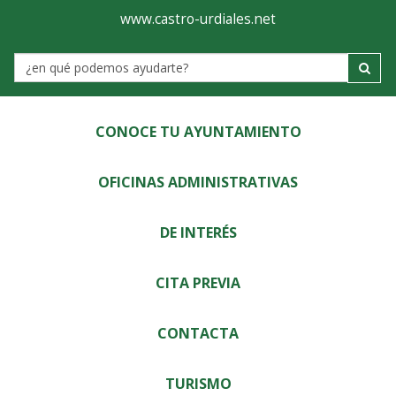
Ayuntamiento
Visor
www.castro-urdiales.net
de
Label
Castro-
Urdiales
CONOCE TU AYUNTAMIENTO
OFICINAS ADMINISTRATIVAS
DE INTERÉS
CITA PREVIA
CONTACTA
TURISMO